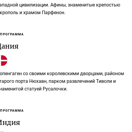
ападной цивилизации. Афины, знаменитые крепостью
крополь и храмом Парфенон.
 ПРОГРАММА
Дания
опенгаген со своими королевскими дворцами, районом
тарого порта Нюхавн, парком развлечений Тиволи и
наменитой статуей Русалочки.
 ПРОГРАММА
Индия