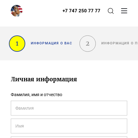
+7 747 250 77 77
1
2
ИНФОРМАЦИЯ О ВАС
ИНФОРМАЦИЯ О 
Личная информация
Фамилия, имя и отчество