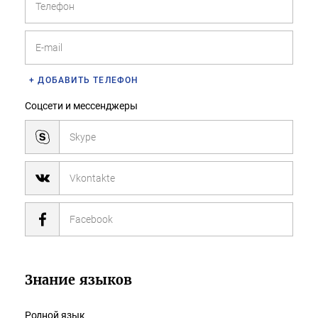
+ ДОБАВИТЬ ТЕЛЕФОН
Соцсети и мессенджеры
Знание языков
Родной язык