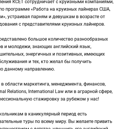
ления КСЕТ сотрудничает с круизными компаниями,
 по программе «Работа на круизных лайнерах США,
и», устраивая парням и девушкам в возрасте от
едования с представителями круизных лайнеров.
представлено большое количество разнообразных
в и молодежи, знающих английский язык,
шительных, энергичных и позитивных, имеющих
бслуживания и тех, кто желал бы получить
о данному направлению.
е в области маркетинга, менеджмента, финансов,
onal Relations, International Law или в аграрной сфере,
фессиональную стажировку за рубежом у нас!
кольникам в каникулярный период есть
вательные туры по всему миру. Вы желаете привить
путешествиям с детства, улучшить его английский