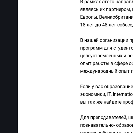
В рамках этого направ
являясь их партнером,
Европы, Великобритани
18 лет до 48 лет собес
В нашей организации 
программ для студенто
целеустремленных и ре
опыт работы в сфере о
международный опыт п
Если у вас образовани
экономики, IT, Internati
вы так же найдете про
Для преподавателей, ш
познавательно- образо
своему ребенку тягу к 