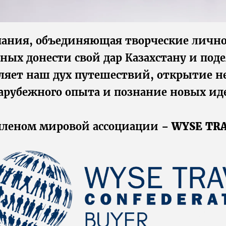
пания, объединяющая творческие личн
бных донести свой дар Казахстану и под
еляет наш дух путешествий, открытие н
арубежного опыта и познание новых ид
членом мировой ассоциации –
WYSE TR