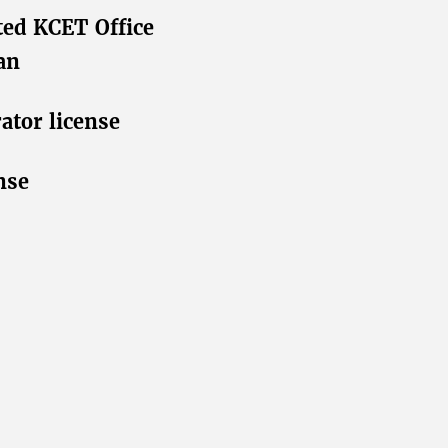
ted KCET Office
an
ator license
nse