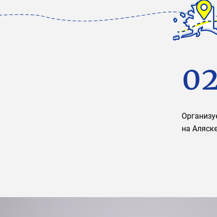
0
Организу
на Аляск