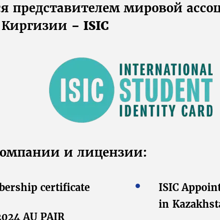
ся представителем мировой ассо
и Киргизии –
ISIC
омпании и лицензии:
rship certificate
ISIC Appoin
in Kazakhst
 2024 AU PAIR