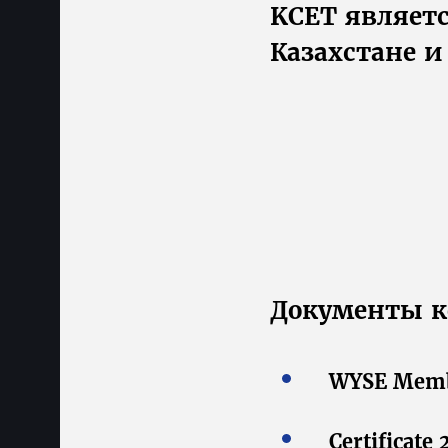
KCET являет
Казахстане 
Документы к
WYSE Membe
Certificate