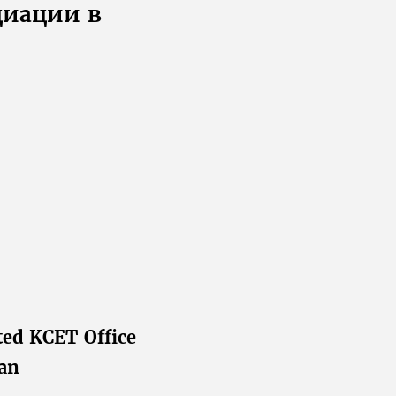
циации в
ted KCET Office
an