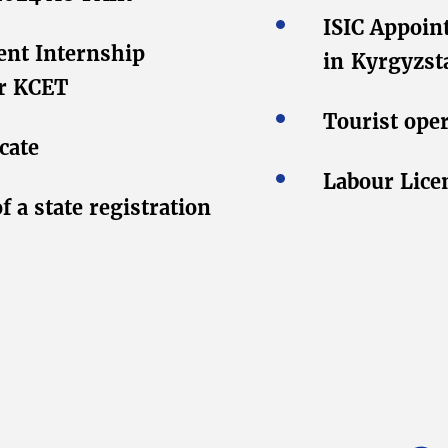
ISIC Appoin
nt Internship
in Kyrgyzst
or KCET
Tourist oper
cate
Labour Lice
of a state registration