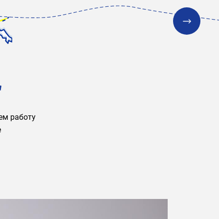
2
ем работу
е