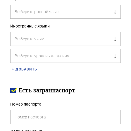
Выберите родной язык
Иностранные языки
Выберите язык
Выберите уровень владения
+ ДОБАВИТЬ
Есть загранпаспорт
Номер паспорта