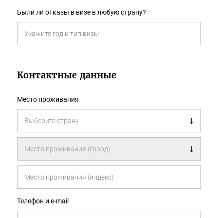
Были ли отказы в визе в любую страну?
Контактные данные
Место проживания
Выберите страну
Место проживания (город)
Телефон и e-mail