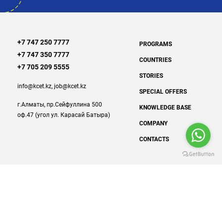
+7 747 250 7777
PROGRAMS
+7 747 350 7777
COUNTRIES
+7 705 209 5555
STORIES
info@kcet.kz
,
job@kcet.kz
SPECIAL OFFERS
г.Алматы
,
пр.Сейфуллина 500
KNOWLEDGE BASE
оф.47 (угол ул. Карасай Батыра)
COMPANY
CONTACTS
© 2022
Kazakhstan Council for Educational Travel (KCET)
Лицензия №1254514454
Privacy policy