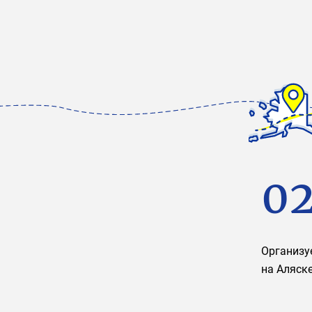
0
Организу
на Аляск