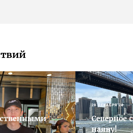
ствий
28 ДЕКАБРЯ’24
чественными
Северное 
наяву!