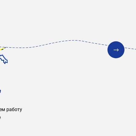
2
ем работу
е