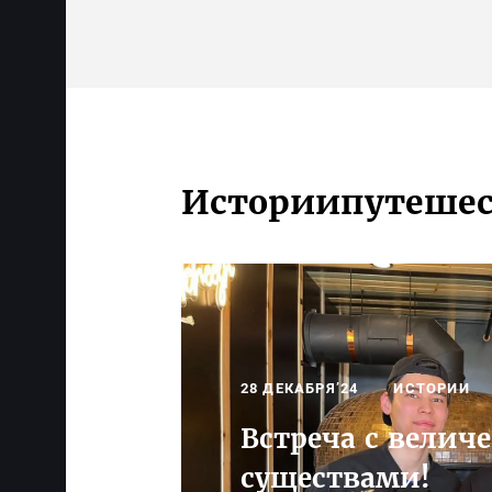
Истории
путеше
28 ДЕКАБРЯ’24
ИСТОРИИ
Встреча с вели
существами!