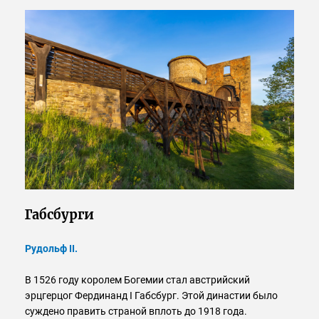
Габсбурги
Рудольф II.
В 1526 году королем Богемии стал австрийский
эрцгерцог Фердинанд I Габсбург. Этой династии было
суждено править страной вплоть до 1918 года.