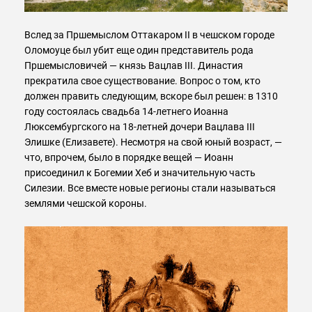
Вслед за Пршемыслом Оттакаром II в чешском городе
Оломоуце был убит еще один представитель рода
Пршемысловичей — князь Вацлав III. Династия
прекратила свое существование. Вопрос о том, кто
должен править следующим, вскоре был решен: в 1310
году состоялась свадьба 14-летнего Иоанна
Люксембургского на 18-летней дочери Вацлава III
Элишке (Елизавете). Несмотря на свой юный возраст, —
что, впрочем, было в порядке вещей — Иоанн
присоединил к Богемии Хеб и значительную часть
Силезии. Все вместе новые регионы стали называться
землями чешской короны.