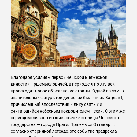
Благодаря усилиям первой чешской княжеской
династии Пршемысловичей, в период с X по XIV век
происходит новое объединение страны. Одной из самых
значительных фигур этой династии был князь Вацлав I,
причисленный впоследствии к лику святых и
считающийся небесным покровителем Чехии. С этим же
периодом связано возникновение столицы Чешского
государства — города Праги. Пршемысл Оттакар II,
согласно старинной легенде, это событие предрекла