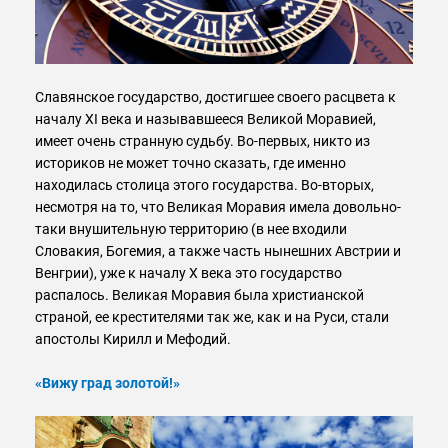
Славянское государство, достигшее своего расцвета к
началу XI века и называвшееся Великой Моравией,
имеет очень странную судьбу. Во-первых, никто из
историков не может точно сказать, где именно
находилась столица этого государства. Во-вторых,
несмотря на то, что Великая Моравия имела довольно-
таки внушительную территорию (в нее входили
Словакия, Богемия, а также часть нынешних Австрии и
Венгрии), уже к началу X века это государство
распалось. Великая Моравия была христианской
страной, ее крестителями так же, как и на Руси, стали
апостолы Кирилл и Мефодий.
«Вижу град золотой!»