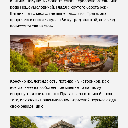
княгиня Либуше, мифологическая первоосновательница
рода Пршемысловичей. Глядя с крутого берега реки
Влтавы на то место, где ныне находится Прага, она
пророчески воскликнула: «Вижу град золотой, до звезд
вознесется слава его!»
Конечно же, легенда есть легенда и у историков, как
всегда, имеется собственное мнение по данному
вопросу: они считают, что Прага стала столицей после
того, как князь Пршемыслович-Боржевой перенес сюда
свою резиденцию.