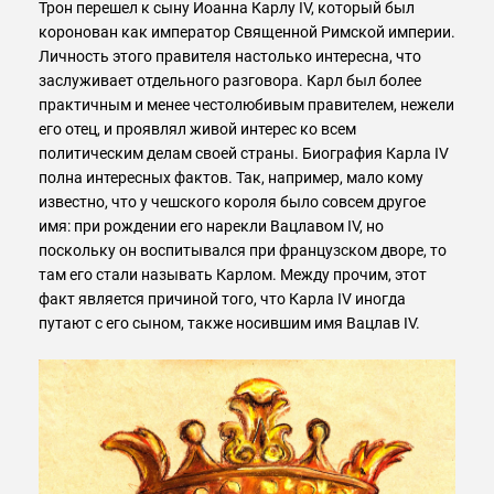
Трон перешел к сыну Иоанна Карлу IV, который был
коронован как император Священной Римской империи.
Личность этого правителя настолько интересна, что
заслуживает отдельного разговора. Карл был более
практичным и менее честолюбивым правителем, нежели
его отец, и проявлял живой интерес ко всем
политическим делам своей страны. Биография Карла IV
полна интересных фактов. Так, например, мало кому
известно, что у чешского короля было совсем другое
имя: при рождении его нарекли Вацлавом IV, но
поскольку он воспитывался при французском дворе, то
там его стали называть Карлом. Между прочим, этот
факт является причиной того, что Карла IV иногда
путают с его сыном, также носившим имя Вацлав IV.