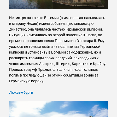
Несмотря на то, что Богемия (а именно так называлась
в старину Чехия) имела собственную княжескую
династию, она являлась частью Германской империи.
Ситуация изменилась во второй половине XII века, во
времена правления князя Пршемысла Оттакара II. Ему
удалось не только выйти из подчинения Германской
империи и установить в Богемии самодержавие, но и
расширить границы своих владений, присоединив к
чешским землям Австрию, Штирию, Каринтию и Крайну.
Правда, триумф Пршемысла длился недолго: князь
погиб в последующей за этими событиями войне за
Германскую корону.
Люксембурги