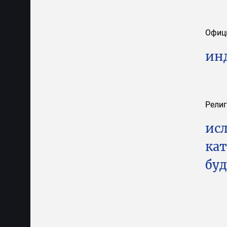
Офиц
ин
Рели
исл
ка
бу