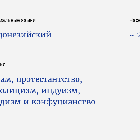
иальные языки
Нас
донезийский
~ 
гия
ам, протестантство,
толицизм, индуизм,
ддизм и конфуцианство