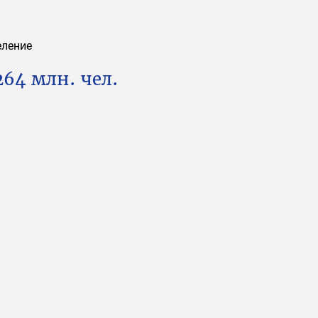
еление
264 млн. чел.