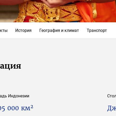
кты
История
География и климат
Транспорт
мация
адь Индонезии
Сто
05 000 км²
Дж