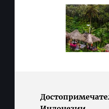
Достопримеча­­т
Индонезии