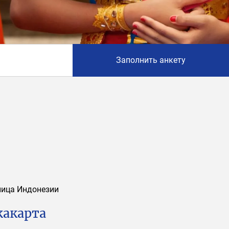
Заполнить анкету
лица Индонезии
акарта