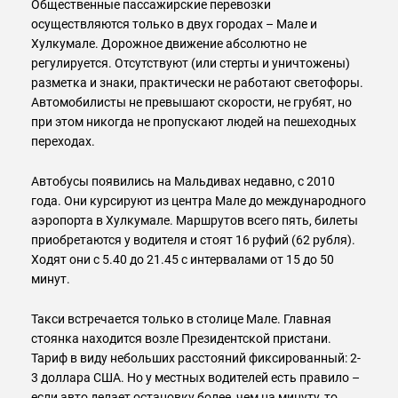
Общественные пассажирские перевозки
осуществляются только в двух городах – Мале и
Хулкумале. Дорожное движение абсолютно не
регулируется. Отсутствуют (или стерты и уничтожены)
разметка и знаки, практически не работают светофоры.
Автомобилисты не превышают скорости, не грубят, но
при этом никогда не пропускают людей на пешеходных
переходах.
Автобусы появились на Мальдивах недавно, с 2010
года. Они курсируют из центра Мале до международного
аэропорта в Хулкумале. Маршрутов всего пять, билеты
приобретаются у водителя и стоят 16 руфий (62 рубля).
Ходят они с 5.40 до 21.45 с интервалами от 15 до 50
минут.
Такси встречается только в столице Мале. Главная
стоянка находится возле Президентской пристани.
Тариф в виду небольших расстояний фиксированный: 2-
3 доллара США. Но у местных водителей есть правило –
если авто делает остановку более, чем на минуту, то