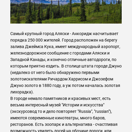
Самый крупный город Аляски - Анкоридж насчитывает
порядка 250 000 жителей. Город расположен на берегу
залива Джеймса Кука, имеет международный аэропорт,
железнодорожное сообщение с городами Аляски и
Западной Канады, и конечно отличные автодороги, по
которым приятно ездить. В столице штата городе Джуно
(недалеко от него было обнаружено первыми
золотоискателями Ричардом Харрисом и Джозефом
Джуно золото в 1880 году, а уж потом началась золотая
лихорадка).
В городе немало памятников и красивых мест, есть
весьма интересный музей "Истории и искусства"
(экскурсовод то и дело повторяет "Russia", "russian"),
имеются современные кинотеатры, много баров,
ресторанов. Есть зоопарк и альтернатива - счастливая
возможность увидеть лосей на обочине дороги, или