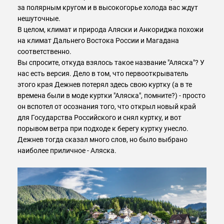
за полярным кругом и в высокогорье холода вас ждут
нешуточные.
В целом, климат и природа Аляски и Анкориджа похожи
на климат Дальнего Востока России и Магадана
соответственно.
Вы спросите, откуда взялось такое название "Аляска"? У
нас есть версия. Дело в том, что первооткрыватель
этого края Дежнев потерял здесь свою куртку (а в те
времена были в моде куртки "Аляска", помните?) - просто
он вспотел от осознания того, что открыл новый край
для Государства Российского и снял куртку, и вот
порывом ветра при подходе к берегу куртку унесло.
Дежнев тогда сказал много слов, но было выбрано
наиболее приличное - Аляска.