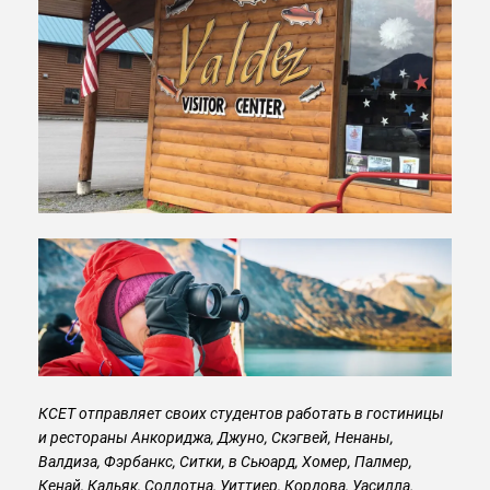
КСЕТ отправляет своих студентов работать в гостиницы
и рестораны Анкориджа, Джуно, Скэгвей, Ненаны,
Валдиза, Фэрбанкс, Ситки, в Сьюард, Хомер, Палмер,
Кенай, Кадьяк, Солдотна, Уиттиер, Кордова, Уасилла.